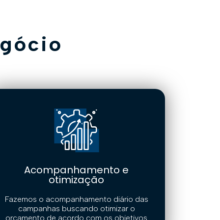
gócio
Acompanhamento e
otimização
Fazemos o acompanhamento diário das
campanhas buscando otimizar o
orçamento de acordo com os objetivos