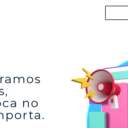
eramos
s,
oca no
mporta.