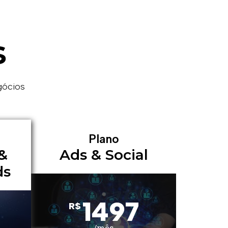
s
gócios
Plano
&
Ads & Social
ds
1497
R$
/mês