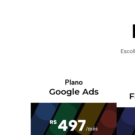
Escol
Plano
Google Ads
F
497
R$
/mês