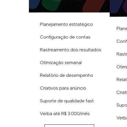
Planejamento estratégico
Plan
Configuração de contas
Conf
Rastreamento dos resultados
Rast
Otimização semanal
Otim
Relatório de desempenho
Rela
Criativos para anúncio​
Criat
Suporte de qualidade fast
Supo
Verba até R$ 3.000/mês
Verb